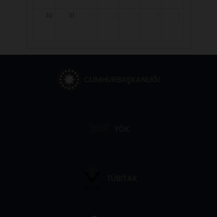
30
31
1
2
3
4
5
CUMHURBAŞKANLIĞI
YÖK
TÜBİTAK