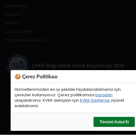
Kütüphane
Mevzuat
Rehber
Uzaktan Eğitim
Erişilebilirlik Bildirimi
ÇAKÜ Bilgi İşlem Daire Başkanlığı 2026
🍪 Çerez Politikası
Hizmetlerimizden en iyi şekilde faydalanabilmeniz için
çerezler kullanıyoruz. Çerez politikamıza
buradan
ulaşabilirsiniz. KVKK detayları için
KVKK Sayfamızı
ziyaret
edebilirsiniz.
Tümünü Kabul Et
Web Sorumluları