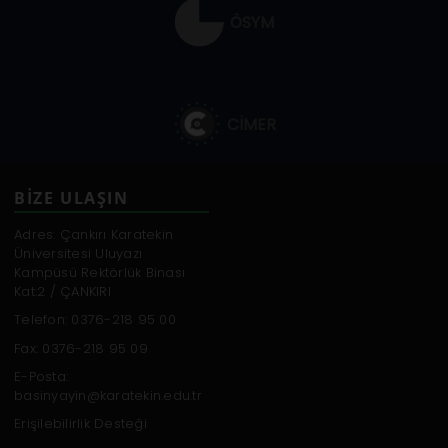
ÖSYM
CİMER
BİZE ULAŞIN
Adres: Çankırı Karatekin
Üniversitesi Uluyazı
Kampüsü Rektörlük Binası
Kat:2 / ÇANKIRI
Telefon: 0376-218 95 00
Fax: 0376-218 95 09
E-Posta:
basinyayin@karatekin.edu.tr
Erişilebilirlik Desteği