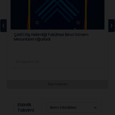
‹
›
ÇAKÜ Diş Hekimliği Fakültesi İkinci Dönem
ÇA
Mezunlarını Uğurladı
At
06 Ağustos 26
2
Tüm Haberler
Etkinlik
Takvimi