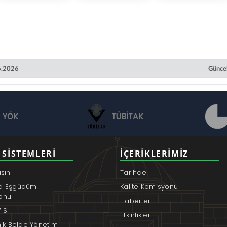
06.2026
Güncel
YÖK
TÜBİTAK
 SISTEMLERI
İÇERIKLERIMIZ
aşın
Tarihçe
a Eşgüdüm
Kalite Komisyonu
onu
Haberler
İS
Etkinlikler
nik Belge Yönetim