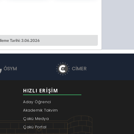
leme Tarihi: 3.06.2026
ÖSYM
CİMER
HIZLI ERIŞIM
Aday Öğrenci
Akademik Takvim
Çakü Medya
Çakü Portal