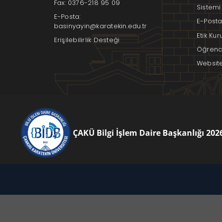
Fax: 0376-218 95 09
Sistemi
E-Posta:
E-Posta
basinyayin@karatekin.edu.tr
Etik Ku
Erişilebilirlik Desteği
Öğrenci
Websit
ÇAKÜ Bilgi İşlem Daire Başkanlığı 202