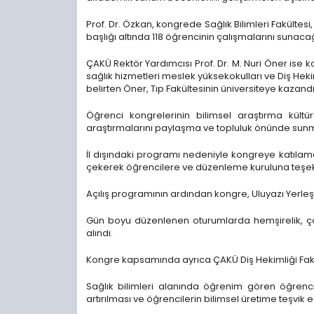
Prof. Dr. Özkan, kongrede Sağlık Bilimleri Fakültesi
başlığı altında 118 öğrencinin çalışmalarını suna
ÇAKÜ Rektör Yardımcısı Prof. Dr. M. Nuri Öner ise 
sağlık hizmetleri meslek yüksekokulları ve Diş Heki
belirten Öner, Tıp Fakültesinin üniversiteye kazand
Öğrenci kongrelerinin bilimsel araştırma kült
araştırmalarını paylaşma ve topluluk önünde sunm
İl dışındaki programı nedeniyle kongreye katılam
çekerek öğrencilere ve düzenleme kuruluna teşekk
Açılış programının ardından kongre, Uluyazı Yerleş
Gün boyu düzenlenen oturumlarda hemşirelik, çocu
alındı.
Kongre kapsamında ayrıca ÇAKÜ Diş Hekimliği Fakü
Sağlık bilimleri alanında öğrenim gören öğrencile
artırılması ve öğrencilerin bilimsel üretime teşvik 