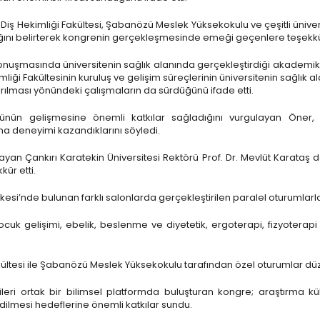
, Diş Hekimliği Fakültesi, Şabanözü Meslek Yüksekokulu ve çeşitli üniver
cağını belirterek kongrenin gerçekleşmesinde emeği geçenlere teşekkür
konuşmasında üniversitenin sağlık alanında gerçekleştirdiği akademik ge
mliği Fakültesinin kuruluş ve gelişim süreçlerinin üniversitenin sağlı
ırılması yönündeki çalışmaların da sürdüğünü ifade etti.
ürünün gelişmesine önemli katkılar sağladığını vurgulayan Öner,
a deneyimi kazandıklarını söyledi.
ayan Çankırı Karatekin Üniversitesi Rektörü Prof. Dr. Mevlüt Karat
ür etti.
kesi’nde bulunan farklı salonlarda gerçekleştirilen paralel oturumlarl
k gelişimi, ebelik, beslenme ve diyetetik, ergoterapi, fizyoterapi
ltesi ile Şabanözü Meslek Yüksekokulu tarafından özel oturumlar dü
ri ortak bir bilimsel platformda buluşturan kongre; araştırma kültür
edilmesi hedeflerine önemli katkılar sundu.