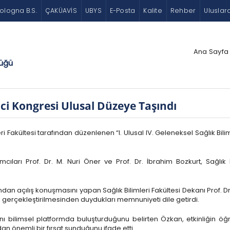
ologna B.S.
ÇAKÜAVİS
UBYS
E-Posta
Kalite
Rehber
Uluslar
Ana Sayfa
lüğü
ci Kongresi Ulusal Düzeye Taşındı
leri Fakültesi tarafından düzenlenen “I. Ulusal IV. Geleneksel Sağlık B
ıları Prof. Dr. M. Nuri Öner ve Prof. Dr. İbrahim Bozkurt, Sağlık B
ından açılış konuşmasını yapan Sağlık Bilimleri Fakültesi Dekanı Prof
 gerçekleştirilmesinden duydukları memnuniyeti dile getirdi.
ni aynı bilimsel platformda buluşturduğunu belirten Özkan, etkinliğin
n önemli bir fırsat sunduğunu ifade etti.