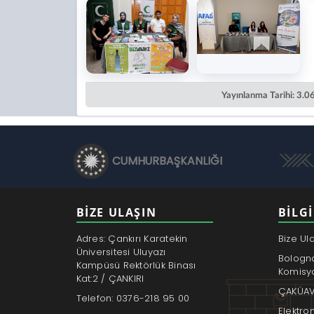
Yayınlanma Tarihi: 3.
CUMHURBAŞKANLIĞI
BİZE ULAŞIN
BILGI
Adres: Çankırı Karatekin
Bize Ul
Üniversitesi Uluyazı
Bologn
Kampüsü Rektörlük Binası
Komisy
Kat:2 / ÇANKIRI
ÇAKÜAV
Telefon: 0376-218 95 00
Elektro