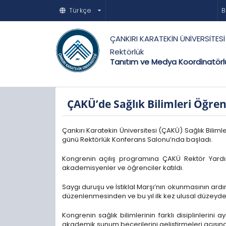
Türkçe
B
ÇANKIRI KARATEKİN ÜNİVERSİTESİ
Rektörlük
Tanıtım ve Medya Koordinatör
ÇAKÜ’de Sağlık Bilimleri Öğren
Çankırı Karatekin Üniversitesi (ÇAKÜ) Sağlık Bilim
günü Rektörlük Konferans Salonu’nda başladı.
Kongrenin açılış programına ÇAKÜ Rektör Yardımc
akademisyenler ve öğrenciler katıldı.
Saygı duruşu ve İstiklal Marşı’nın okunmasının ard
düzenlenmesinden ve bu yıl ilk kez ulusal düzeyde
Kongrenin sağlık bilimlerinin farklı disiplinleri
akademik sunum becerilerini geliştirmeleri açısında