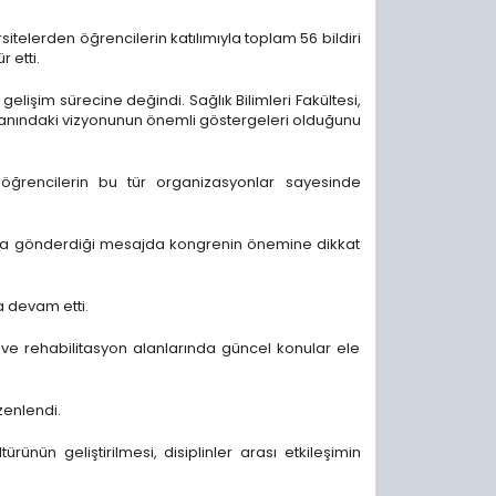
sitelerden öğrencilerin katılımıyla toplam 56 bildiri
 etti.
lişim sürecine değindi. Sağlık Bilimleri Fakültesi,
k alanındaki vizyonunun önemli göstergeleri olduğunu
 öğrencilerin bu tür organizasyonlar sayesinde
aş da gönderdiği mesajda kongrenin önemine dikkat
a devam etti.
 ve rehabilitasyon alanlarında güncel konular ele
zenlendi.
ünün geliştirilmesi, disiplinler arası etkileşimin