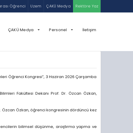
arası Öğrenci
Uzem
ÇAKÜ Medya
Rektöre Yaz
ÇAKÜ Medya
Personel
İletişim
ilimleri Öğrenci Kongresi”, 3 Haziran 2026 Çarşamba
ilimleri Fakültesi Dekanı Prof. Dr. Özcan Özkan,
. Dr. Özcan Özkan, öğrenci kongresinin dördüncü kez
 öğrencilerin bilimsel düşünme, araştırma yapma ve