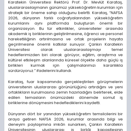
Karatekin Üniversitesi Rektörü Prof. Dr. Mevlüt Karataş,
uluslararasılaşmanın günümüz yükseköğretim kurumları için
stratejik bir öneme sahip olduğunu belirtti. Karataş, “NAFSA
2026, dünyanın farklı coğrafyalarından yükseköğretim
kurumlarını aynı platformda buluşturan önemli bir
organizasyon. Bu tür etkinlikler, üniversiteler arasında
akademik iş birliklerinin geliştirilmesine, öğrenci ve personel
hareketliliğinin artırılmasına ve ortak projelerin hayata
geçirilmesine önemli katkılar sunuyor. Çankırı Karatekin
Üniversitesi olarak uluslararasılaşmayı temel
hedeflerimizden biri olarak görüyor, eğitim, araştırma ve
kültürel etkileşim alanlarında küresel ölçekte daha güçlü iş
birlikleri kurmak için çalışmalarımızı kararlılıkla
sürdürüyoruz.” ifadelerini kullandı.
Karataş, fuar kapsamında gerçekleştirilen görüşmelerin
üniversitenin uluslararası görünürlüğünü artırdığını ve yeni
ortaklıkların kurulmasına zemin hazırladığını belirterek, elde
edilen temasların önümüzdeki dönemde somut iş
birliklerine dönüşmesini hedeflediklerini kaydetti.
Dünyanın dört bir yanından yükseköğretim temsilcilerini bir
araya getiren NAFSA 2026, kurumlar arasında bilgi ve
deneyim paylaşımına imkân sunarken, Çankırı Karatekin
Üniversitesinin uluslararası iş birliği kapasitesinin