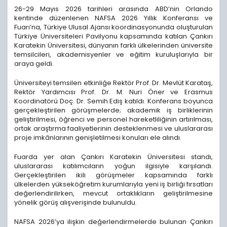
26-29 Mayıs 2026 tarihleri arasında ABD’nin Orlando
kentinde düzenlenen NAFSA 2026 Yıllık Konferansı ve
Fuarı’na, Türkiye Ulusal Ajansı koordinasyonunda oluşturulan
Türkiye Üniversiteleri Pavilyonu kapsamında katılan Çankırı
Karatekin Üniversitesi, dünyanın farklı ülkelerinden üniversite
temsilcileri, akademisyenler ve eğitim kuruluşlarıyla bir
araya geldi.
Üniversiteyi temsilen etkinliğe Rektör Prof. Dr. Mevlüt Karataş,
Rektör Yardımcısı Prof. Dr. M. Nuri Öner ve Erasmus
Koordinatörü Doç. Dr. Semih Ediş katıldı. Konferans boyunca
gerçekleştirilen görüşmelerde; akademik iş birliklerinin
geliştirilmesi, öğrenci ve personel hareketliliğinin artırılması,
ortak araştırma faaliyetlerinin desteklenmesi ve uluslararası
proje imkânlarının genişletilmesi konuları ele alındı.
Fuarda yer alan Çankırı Karatekin Üniversitesi standı,
uluslararası katılımcıların yoğun ilgisiyle karşılandı.
Gerçekleştirilen ikili görüşmeler kapsamında farklı
ülkelerden yükseköğretim kurumlarıyla yeni iş birliği fırsatları
değerlendirilirken, mevcut ortaklıkların geliştirilmesine
yönelik görüş alışverişinde bulunuldu.
NAFSA 2026’ya ilişkin değerlendirmelerde bulunan Çankırı